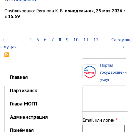
Опубликовано:
Грязнова К. В.
понедельник, 25 мая 2026 г.,
в 15:59
.
Нумерация
Предыдущая
‹
…
Page
4
Page
5
Page
6
Page
7
Текущая
8
Page
9
Page
10
Page
11
Page
12
…
Следующ
Следующ
страниц
дыдущая
страница
страница
страница
›
Портал
Портал
государственных
государственных
Главная
услуг
услуг
Приморского
Партизанск
края
Глава МОГП
Администрация
Приёмная