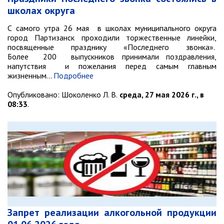
Противодействие коррупции
школах округа
Природоохранная прокуратура
С самого утра 26 мая в школах муниципального округа
город Партизанск проходили торжественные линейки,
ОМВД по г. Партизанску
посвященные празднику «Последнего звонка».
Более 200 выпускников принимали поздравления,
Информация для населения
напутствия и пожелания перед самым главным
жизненным…
Подробнее
Роспотребнадзор
Опубликовано:
Шоколенко Л. В.
среда, 27 мая 2026 г., в
МИФНС № 16 по ПК
08:33
.
Фонд пенсионного и социального
страхования
Отдел статистики
Отделение КГКУ "ПЦЗН" в г.
Партизанске
Росреестр
Новости
Запрет реализации алкогольной продукции
Анонсы