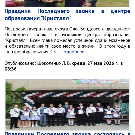
РАБОТА С ОБЩЕСТВЕННОСТЬЮ
Праздник Последнего звонка в центре
Общественная приемная
образования "Кристалл"
Информационные встречи
Поздравил вчера глава округа Олег Бондарев с праздником
Пресс-конференции
Последнего звонка выпускников центра образования
Общественная палата
"Кристалл". Всем глава пожелал успешной сдачи экзаменов
и обязательно найти свое место в жизни. В этом году в
Некоммерческие организации
центре образования 15…
Подробнее
Редакция газеты «Вести»
Опубликовано:
Шоколенко Л. В.
среда, 27 мая 2026 г., в
08:36
.
Органы власти
Дума МОГП
Избирательная комиссия
Контрольно-счётная палата
Суд
Прокуратура г. Партизанска
Противодействие экстремизму
Праздники Последнего звонка состоялись в