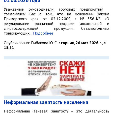
01.06.2026 года
Объявления
Уважаемые руководители торговых предприятий!
Публичные слушания
Уведомляем Вас о том, что на основании Закона
Приморского края от 02.12.2009 г №536-КЗ «О
Опросы
регулировании розничной продажи алкогольной и
ПОСЛЕДНИЕ МАТЕРИАЛЫ
спиртосодержащей продукции, безалкогольных
Последние материалы
тонизирующих…
Подробнее
(расширенное представление)
Опубликовано:
Рыбакова Ю. С.
вторник, 26 мая 2026 г., в
Новости от primorsky.ru
15:51
.
СВО
Неформальная занятость населения
Неформальная (теневая) занятость – это деятельность