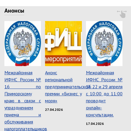
Об управлении
Анонсы
Плановые проверки
Городские диспетчерские
службы
Правила благоустройства
Капитальный ремонт
Схема
теплоснабжения,водоснабжения.
Программа комплексного
развития систем
коммун.инфраструктуры
Межрайонная
Анонс
Межрайонная
ИФНС России №
региональной
ИФНС России №
Подготовка к отопительному
сезону
16 по
предпринимательской
16 22 и 29 апреля
Тарифы, нормативы
Приморскому
премии «Бизнес у
с 10:00 до 11:00
краю в связи с
моря»
проводит
Информирование граждан
упразднением
онлайн-
27.04.2026
Административно-хозяйственное
приема и
консультации.
управление
обслуживания
17.04.2026
налогоплательщиков
Отделы