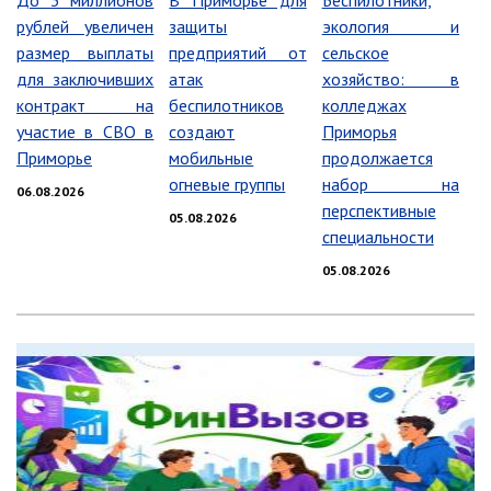
До 3 миллионов
В Приморье для
Беспилотники,
рублей увеличен
защиты
экология и
Информация о ходе выполнения
перспективного плана работы на 2021
размер выплаты
предприятий от
сельское
год
для заключивших
атак
хозяйство: в
Информация о ходе выполнения
контракт на
беспилотников
колледжах
перспективного плана работы на 2020
участие в СВО в
создают
Приморья
год
Приморье
мобильные
продолжается
огневые группы
набор на
06.08.2026
МУНИЦИПАЛЬНАЯ СЛУЖБА
перспективные
05.08.2026
Сведения о доходах
специальности
Аттестация
05.08.2026
Конкурс
Вакансии
Нормативные акты
Персональные данные
Противодействие коррупции
Охрана труда