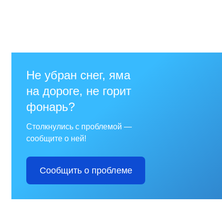
Отдел имущественных
отношений
Об отделе имущественных
отношений
Аукционные торги
Отдел территриального
развития
Отдел АПКиООС
Об отделе
Отдел по учёту и переселению
граждан
Управление образования
Управление образования
Опека и попечительство
Управление ЖКК