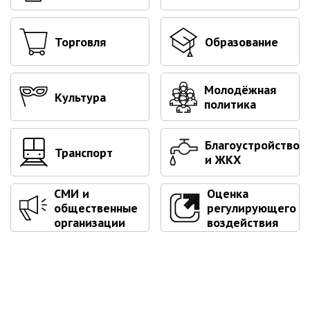
Первый заместитель главы
Заместители главы администрации
Торговля
Образование
Управления
Управление бухгалтерского учёта
Финансовое управление
Молодёжная
Культура
политика
О финансовом управлении
Управление по организационно-
Благоустройство
контрольной работе
Транспорт
и ЖКХ
Управление экономики и
собственности
СМИ и
Оценка
Об управлении экономики и
общественные
регулирующего
собственности
организации
воздействия
Отдел экономики
Труд
Специалисты по вопросам
потребительского рынка