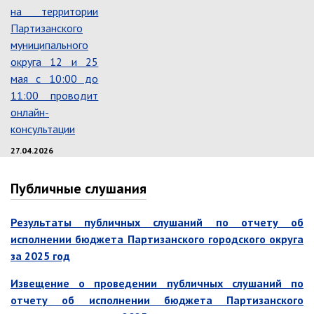
на территории
Контрольно-ревизионный отдел
Партизанского
Отдел ЗАГС
муниципального
Отдел культуры
округа 12 и 25
мая с 10:00 до
Отдел муниципальной службы и
кадров
11:00 проводит
онлайн-
Отдел по закупкам
консультации
Отдел по мобилизационной работе
27.04.2026
Отдел по осуществлению
внутреннего финансового аудита
Публичные слушания
Отдел правового обеспечения
Положение об отделе
Результаты публичных слушаний по отчету об
Об утверждении положения
исполнении бюджета Партизанского городского округа
об отделе правового
за 2025 год
обеспечения администрации
муниципального округа город
Извещение о проведении публичных слушаний по
Партизанск Приморского
круая
отчету об исполнении бюджета Партизанского