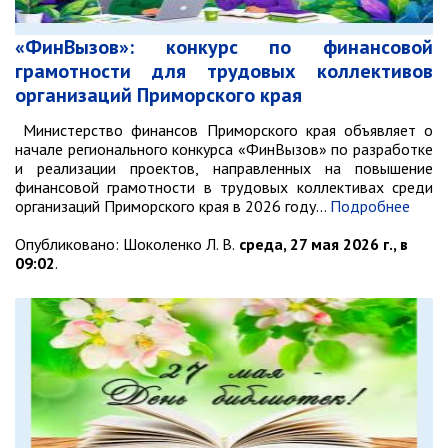
Ведомственный контроль
Административная комиссия
«ФинВызов»: конкурс по финансовой
грамотности для трудовых коллективов
Комиссия по делам несовершеннолетних
организаций Приморского края
ИНФОРМАЦИЯ О ПРОВЕРКАХ
Министерство финансов Приморского края объявляет о
Планы проверок
начале регионального конкурса «ФинВызов» по разработке
и реализации проектов, направленных на повышение
Информация о проверках в рамках
финансовой грамотности в трудовых коллективах среди
муниципального контроля
организаций Приморского края в 2026 году…
Подробнее
Муниципальный контроль
Опубликовано:
Шоколенко Л. В.
среда, 27 мая 2026 г., в
Муниципальный жилищный
09:02
.
контроль
Муниципальный контроль на
автомобильном транспорте,
городском наземном
электрическом транспорте и в
дорожном хозяйстве
Муниципальный лесной контроль
Муниципальный земельный