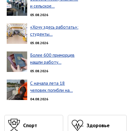
ноябрь 2025 г.
и сельское…
октябрь 2025 г.
05.08.2026
сентябрь 2025 г.
август 2025 г.
«Хочу здесь работать»:
студенты…
июль 2025 г.
июнь 2025 г.
05.08.2026
май 2025 г.
Более 600 приморцев
апрель 2025 г.
нашли работу…
март 2025 г.
05.08.2026
февраль 2025 г.
С начала лета 18
январь 2025 г.
человек погибли на…
04.08.2026
Администрация
СТРУКТУРА
Глава МО г. Партизанск
Спорт
Здоровье