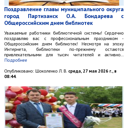
контроль
Муниципальный контроль в сфере
Поздравление главы муниципального округа
благоустройства
город Партизанск О.А. Бондарева с
Муниципальный контроль за
Общероссийским днем библиотек
исполнением единой
теплоснабжающей организацией
Уважаемые работники библиотечной системы! Сердечно
обязательств по строительству,
поздравляю вас с профессиональным праздником -
реконструкции и (или)
Общероссийским днем библиотек! Несмотря на эпоху
модернизации объектов
Интернета, библиотеки по-прежнему остаются
теплоснабжения
привлекательными для тысяч читателей и активно…
Подробнее
Ведомственный контроль
Опубликовано:
Шоколенко Л. В.
среда, 27 мая 2026 г., в
Перечни информационных систем
08:44
.
Средства массовой информации
Антитеррористическая деятельность
Независимая антикоррупционная
экспертиза
Приёмная