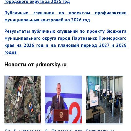
городского округа за 2025 год
Отдел физической культуры и
Публичные слушания по проектам профилактики
спорта
муниципальных контролей на 2026 год
Муниципальный архив
Результаты публичных слушаний по проекту бюджета
✆ Телефонный справочник
муниципального округа город Партизанск Приморского
График работы
края на 2026 год и на плановый период 2027 и 2028
годов
План работы администрации
Информация о ходе выполнения
Новости
от primorsky.ru
перспективного плана работы на 2025
год
Информация о ходе выполнения
перспективного плана работы на 2024
год
Информация о ходе выполнения
перспективного плана работы на 2023
год
Информация о ходе выполнения
перспективного плана работы на 2022
год