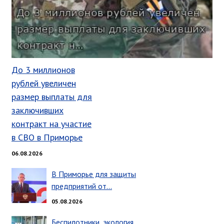
Глава МОГП
Отчёты главы
Первый заместитель
Заместители главы администрации
До 3 миллионов
График приёма граждан
рублей увеличен
август 2026 г.
размер выплаты для
июль 2026 г.
заключивших
контракт на участие
июнь 2026 г.
в СВО в Приморье
май 2026 г.
апрель 2026 г.
06.08.2026
март 2026 г.
В Приморье для защиты
февраль 2026 г.
предприятий от…
январь 2026 г.
05.08.2026
декабрь 2025 г.
Беспилотники, экология