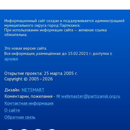
Отдел физической культуры и
спорта
Информационный сайт создан и поддерживается администрацией
Муниципальный архив
муниципального округа город Партизанск.
При использовании информации сайта — активная ссылка
обязательна.
✆ Телефонный справочник
График работы
Это новая версия сайта.
План работы администрации
в
Вся информация, размещённая до 15.02.2021 г. доступна
архиве
Информация о ходе выполнения
перспективного плана работы на 2025
год
Открытие проекта: 25 марта 2005 г.
Copyright © 2005–2026
Информация о ходе выполнения
перспективного плана работы на 2024
Дизайн:
NETSMART
год
Коментарии, пожелания -
✉ webmaster@partizansk.org.ru
Информация о ходе выполнения
Контактная информация
перспективного плана работы на 2023
год
О сайте
Обратная связь
Информация о ходе выполнения
перспективного плана работы на 2022
год