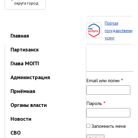
ссылки
ноябрь 2025 г.
›
округа город
Партизанск
октябрь 2025 г.
книги
сентябрь 2025 г.
для
Портал
август 2025 г.
государственных
Администрация
Главная
июль 2025 г.
услуг
июнь 2025 г.
Партизанск
май 2025 г.
Глава МОГП
апрель 2025 г.
март 2025 г.
Администрация
Email или логин
февраль 2025 г.
январь 2025 г.
Приёмная
Пароль
Органы власти
Администрация
Новости
СТРУКТУРА
Запомнить меня
Глава МО г. Партизанск
СВО