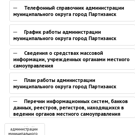
Телефонный справочник администрации
Глава МОГП
муниципального округа город Партизанск
Отчёты главы
Первый заместитель
График работы администрации
муниципального округа город Партизанск
Заместители главы администрации
График приёма граждан
Сведения о средствах массовой
август 2026 г.
информации, учрежденных органами местного
самоуправления
июль 2026 г.
июнь 2026 г.
План работы администрации
май 2026 г.
муниципального округа город Партизанск
апрель 2026 г.
Перечни информационных систем, банков
март 2026 г.
данных, реестров, регистров, находящихся в
февраль 2026 г.
ведении органов местного самоуправления
январь 2026 г.
Перекрёстные
Структура
декабрь 2025 г.
администрации
муниципального