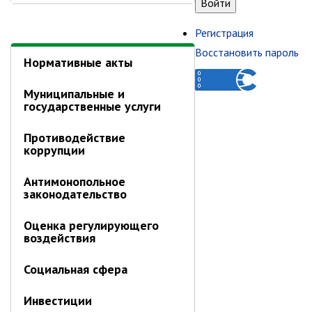
Первый заместитель главы
Заместители главы администрации
Регистрация
Управления
Восстановить пароль
Нормативные акты
Управление бухгалтерского учёта
Финансовое управление
Муниципальные и
государственные услуги
О финансовом управлении
Управление по организационно-
Противодействие
контрольной работе
коррупции
Управление экономики и
Антимонопольное
собственности
законодательство
Об управлении экономики и
собственности
Оценка регулирующего
Отдел экономики
воздействия
Труд
Социальная сфера
Специалисты по вопросам
потребительского рынка
Инвестиции