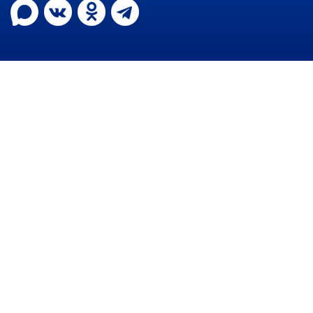
Информация о ходе выполнения
перспективного плана работы на 2021
год
Информация о ходе выполнения
перспективного плана работы на 2020
год
МУНИЦИПАЛЬНАЯ СЛУЖБА
Сведения о доходах
Аттестация
Конкурс
Вакансии
Нормативные акты
Персональные данные
Противодействие коррупции
Охрана труда