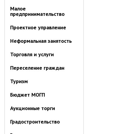
Отдел имущественных
Малое
отношений
предпринимательство
Об отделе имущественных
отношений
Проектное управление
Аукционные торги
Неформальная занятость
Отдел территриального
развития
Торговля и услуги
Отдел АПКиООС
Переселение граждан
Об отделе
Отдел по учёту и переселению
Туризм
граждан
Бюджет МОГП
Управление образования
Управление образования
Аукционные торги
Опека и попечительство
Градостроительство
Управление ЖКК