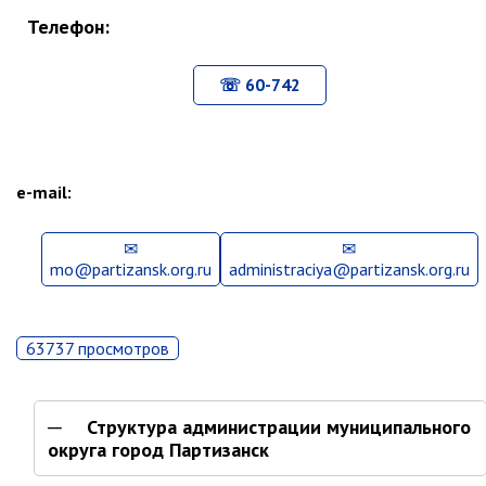
Партизанского городского
Телефон:
округа»
Историческая справка
60-742
Почётные жители
Фотогалерея
Старые фотографии нашего
города
e-mail:
Старые фотографии нашего
города (продолжение)
mo@partizansk.org.ru
administraciya@partizansk.org.ru
Старые фотографии города
Старый и новый Партизанск
Сучанские каменноугольные копи
63737 просмотров
Книга «Партизанску 125 лет. Город в
лицах и судьбах.»
Структура администрации муниципального
Книга «О геологах – с пристрастием»
округа город Партизанск
Книга "Партизанск. Энергия времени."