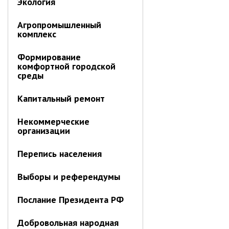
Экология
Об управлении
Плановые проверки
Агропромышленный
комплекс
Городские диспетчерские
службы
Формирование
Правила благоустройства
комфортной городской
Капитальный ремонт
среды
Схема
теплоснабжения,водоснабжения.
Капитальный ремонт
Программа комплексного
развития систем
Некоммерческие
коммун.инфраструктуры
организации
Подготовка к отопительному
сезону
Перепись населения
Тарифы, нормативы
Выборы и референдумы
Информирование граждан
Административно-хозяйственное
Послание Президента РФ
управление
Добровольная народная
Отделы