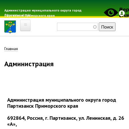
Перейти
к
Администрация муниципального округа город
Официальный сайт
Партизанск Приморского края
основному
содержанию
Поиск
Главная
Строка
Главная
Электронная почта
Местные налоги
навигации
Администрация
Гражданская оборона
Расписание автобусов
Расписание электричек
Свод-WEB
Администрация муниципального округа город
Партизанск
Партизанск Приморского края
692864, Россия, г. Партизанск, ул. Ленинская, д. 26
Геральдика
«А»,
Решение Думы «О гербе