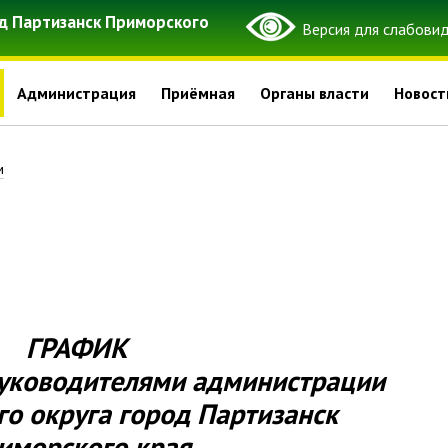
д Партизанск Приморского
Администрация
Приёмная
Органы власти
Новост
м
ГРАФИК
уководителями администрации
о округа город Партизанск
иморского края