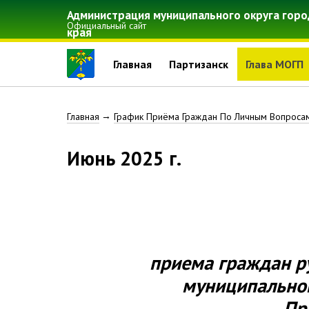
Перейти
Администрация муниципального округа горо
к
Официальный сайт
края
основному
содержанию
Главная
Партизанск
Глава МОГП
Строка
Главная
График Приёма Граждан По Личным Вопроса
навигации
июнь 2025 г.
приема граждан р
муниципальног
Пр