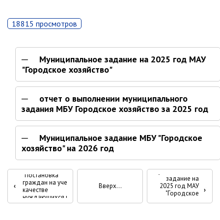
Партизанского городского
округа»
18815 просмотров
Историческая справка
Почётные жители
Муниципальное задание на 2025 год МАУ
Фотогалерея
"Городское хозяйство"
Старые фотографии нашего
города
отчет о выполнении муниципального
Старые фотографии нашего
задания МБУ Городское хозяйство за 2025 год
города (продолжение)
Старые фотографии города
Муниципальное задание МБУ "Городское
Старый и новый Партизанск
хозяйство" на 2026 год
Сучанские каменноугольные копи
Административный
регламент
Перекрёстные
Книга «Партизанску 125 лет. Город в
Муниципальное
"Постановка
задание на
лицах и судьбах.»
граждан на учет в
‹
Вверх
2025 год МАУ
ссылки
качестве
›
"Городское
Книга «О геологах – с пристрастием»
нуждающихся в
хозяйство"
жилых
книги
Книга "Партизанск. Энергия времени."
помещениях"