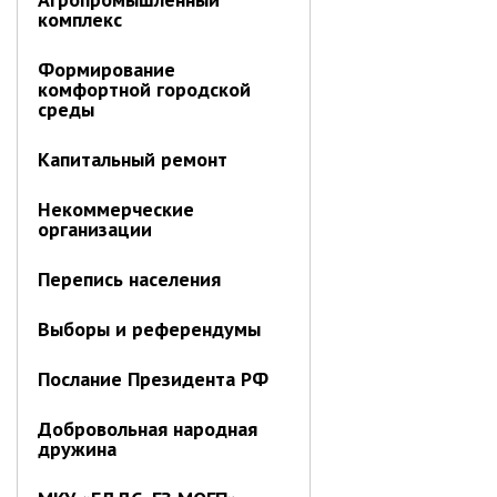
Отдел имущественных
комплекс
отношений
Формирование
Об отделе имущественных
комфортной городской
отношений
среды
Аукционные торги
Капитальный ремонт
Отдел территриального
развития
Некоммерческие
Отдел АПКиООС
организации
Об отделе
Перепись населения
Отдел по учёту и переселению
граждан
Выборы и референдумы
Управление образования
Послание Президента РФ
Управление образования
Добровольная народная
Опека и попечительство
дружина
Управление ЖКК