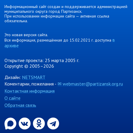
Информационный сайт создан и поддерживается администрацией
Контрольно-ревизионный отдел
муниципального округа город Партизанск.
При использовании информации сайта — активная ссылка
Отдел ЗАГС
обязательна.
Отдел культуры
Отдел муниципальной службы и
Это новая версия сайта.
в
кадров
Вся информация, размещённая до 15.02.2021 г. доступна
архиве
Отдел по закупкам
Отдел по мобилизационной работе
Открытие проекта: 25 марта 2005 г.
Copyright © 2005–2026
Отдел по осуществлению
внутреннего финансового аудита
Дизайн:
NETSMART
Отдел правового обеспечения
Коментарии, пожелания -
✉ webmaster@partizansk.org.ru
Положение об отделе
Контактная информация
О сайте
Об утверждении положения
об отделе правового
Обратная связь
обеспечения администрации
муниципального округа город
Партизанск Приморского
круая