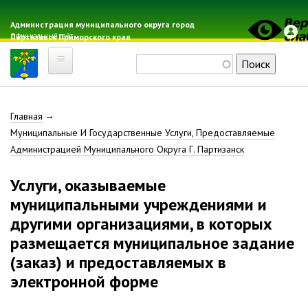
Перейти
к
Администрация муниципального округа город
Официальный сайт
Партизанск Приморского края
основному
содержанию
Поиск
Главная
Строка
Главная
Электронная почта
Муниципальные И Государственные Услуги, Предоставляемые
Местные налоги
навигации
Администрацией Муниципального Округа Г. Партизанск
Гражданская оборона
Расписание автобусов
Услуги, оказываемые
Расписание электричек
муниципальными учреждениями и
Свод-WEB
другими организациями, в которых
размещается муниципальное задание
Партизанск
(заказ) и предоставляемых в
электронной форме
Геральдика
Решение Думы «О гербе