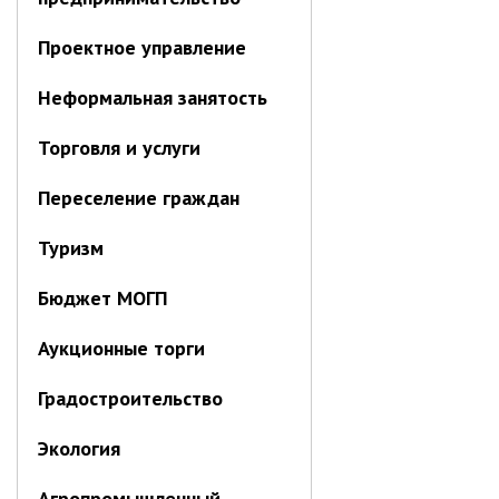
Первый заместитель главы
Заместители главы администрации
Проектное управление
Управления
Неформальная занятость
Управление бухгалтерского учёта
Финансовое управление
Торговля и услуги
О финансовом управлении
Переселение граждан
Управление по организационно-
контрольной работе
Туризм
Управление экономики и
собственности
Бюджет МОГП
Об управлении экономики и
собственности
Аукционные торги
Отдел экономики
Градостроительство
Труд
Экология
Специалисты по вопросам
потребительского рынка
Агропромышленный