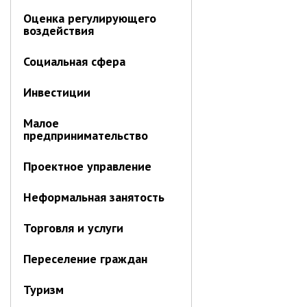
ноябрь 2025 г.
Оценка регулирующего
октябрь 2025 г.
воздействия
сентябрь 2025 г.
Социальная сфера
август 2025 г.
июль 2025 г.
Инвестиции
июнь 2025 г.
май 2025 г.
Малое
предпринимательство
апрель 2025 г.
март 2025 г.
Проектное управление
февраль 2025 г.
Неформальная занятость
январь 2025 г.
Торговля и услуги
Администрация
Переселение граждан
СТРУКТУРА
Туризм
Глава МО г. Партизанск