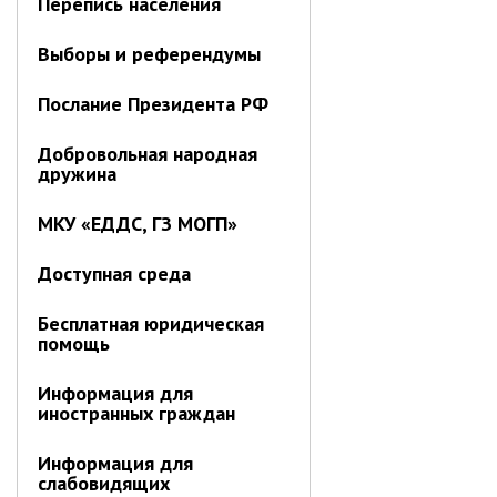
Перепись населения
Отдел имущественных
отношений
Выборы и референдумы
Об отделе имущественных
отношений
Послание Президента РФ
Аукционные торги
Добровольная народная
Отдел территриального
дружина
развития
Отдел АПКиООС
МКУ «ЕДДС, ГЗ МОГП»
Об отделе
Доступная среда
Отдел по учёту и переселению
граждан
Бесплатная юридическая
помощь
Управление образования
Информация для
Управление образования
иностранных граждан
Опека и попечительство
Информация для
Управление ЖКК
слабовидящих