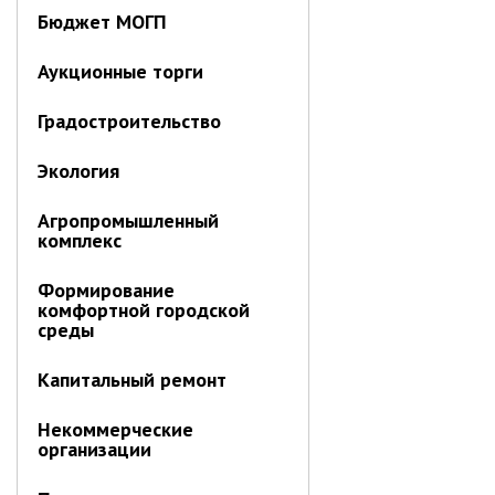
Первый заместитель главы
Бюджет МОГП
Заместители главы администрации
Управления
Аукционные торги
Управление бухгалтерского учёта
Градостроительство
Финансовое управление
Экология
О финансовом управлении
Управление по организационно-
Агропромышленный
контрольной работе
комплекс
Управление экономики и
собственности
Формирование
комфортной городской
Об управлении экономики и
среды
собственности
Отдел экономики
Капитальный ремонт
Труд
Некоммерческие
организации
Специалисты по вопросам
потребительского рынка