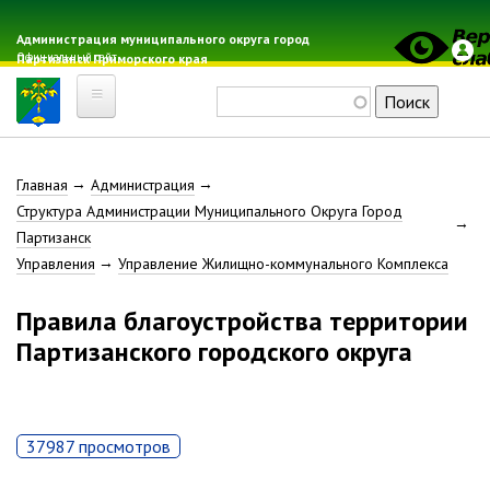
Перейти
к
Администрация муниципального округа город
Официальный сайт
Партизанск Приморского края
основному
содержанию
Поиск
Главная
Строка
Главная
Администрация
Электронная почта
Структура Администрации Муниципального Округа Город
Местные налоги
навигации
Партизанск
Гражданская оборона
Управления
Управление Жилищно-коммунального Комплекса
Расписание автобусов
Правила благоустройства территории
Расписание электричек
Партизанского городского округа
Свод-WEB
Партизанск
37987 просмотров
Геральдика
Решение Думы «О гербе