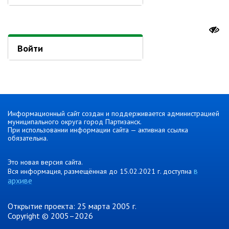
Об управлении
Плановые проверки
Городские диспетчерские
службы
Войти
Правила благоустройства
Капитальный ремонт
Схема
теплоснабжения,водоснабжения.
Программа комплексного
Информационный сайт создан и поддерживается администрацией
развития систем
муниципального округа город Партизанск.
коммун.инфраструктуры
При использовании информации сайта — активная ссылка
обязательна.
Подготовка к отопительному
сезону
Это новая версия сайта.
Тарифы, нормативы
в
Вся информация, размещённая до 15.02.2021 г. доступна
Информирование граждан
архиве
Административно-хозяйственное
Открытие проекта: 25 марта 2005 г.
управление
Copyright © 2005–2026
Отделы