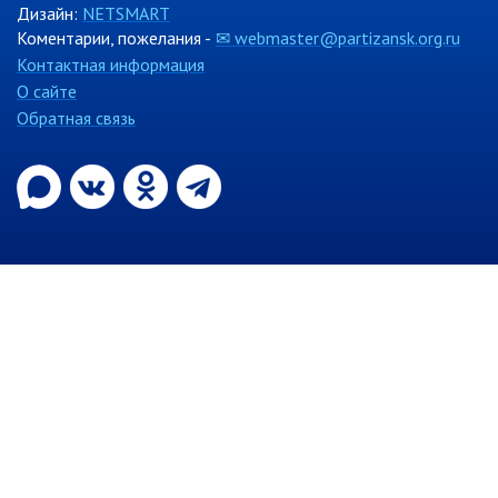
Дизайн:
NETSMART
Контрольно-ревизионный отдел
Коментарии, пожелания -
✉ webmaster@partizansk.org.ru
Контактная информация
Отдел ЗАГС
О сайте
Отдел культуры
Обратная связь
Отдел муниципальной службы и
кадров
Отдел по закупкам
Отдел по мобилизационной работе
Отдел по осуществлению
внутреннего финансового аудита
Отдел правового обеспечения
Положение об отделе
Об утверждении положения
об отделе правового
обеспечения администрации
муниципального округа город
Партизанск Приморского
круая