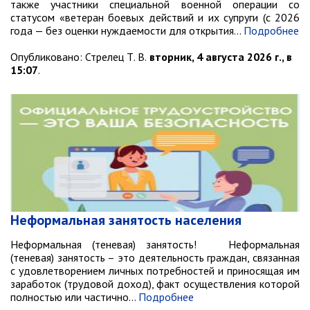
также участники специальной военной операции со
Противодействие коррупции
статусом «ветеран боевых действий и их супруги (с 2026
года — без оценки нуждаемости для открытия…
Подробнее
Природоохранная прокуратура
ОМВД по г. Партизанску
Опубликовано:
Стрелец Т. В.
вторник, 4 августа 2026 г., в
15:07
.
Информация для населения
Роспотребнадзор
МИФНС № 16 по ПК
Фонд пенсионного и социального
страхования
Отдел статистики
Отделение КГКУ "ПЦЗН" в г.
Неформальная занятость населения
Партизанске
Росреестр
Неформальная (теневая) занятость! Неформальная
(теневая) занятость – это деятельность граждан, связанная
с удовлетворением личных потребностей и приносящая им
Новости
заработок (трудовой доход), факт осуществления которой
полностью или частично…
Подробнее
Анонсы