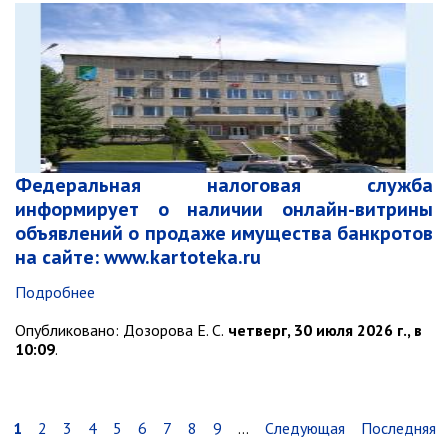
Федеральная налоговая служба
информирует о наличии онлайн-витрины
объявлений о продаже имущества банкротов
на сайте: www.kartoteka.ru
Подробнее
Опубликовано:
Дозорова Е. С.
четверг, 30 июля 2026 г., в
10:09
.
Нумерация
Текущая
1
Page
2
Page
3
Page
4
Page
5
Page
6
Page
7
Page
8
Page
9
…
Следующая
Следующая
Последняя
Последняя