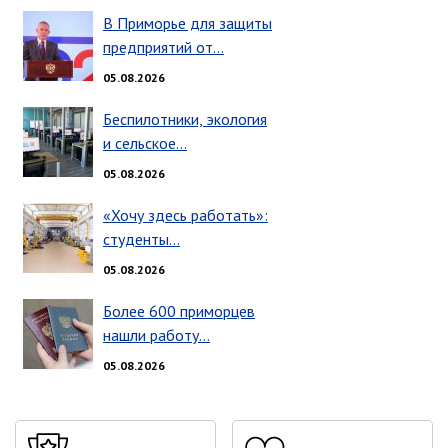
ноябрь 2025 г.
В Приморье для защиты
октябрь 2025 г.
предприятий от…
сентябрь 2025 г.
05.08.2026
август 2025 г.
июль 2025 г.
Беспилотники, экология
и сельское…
июнь 2025 г.
май 2025 г.
05.08.2026
апрель 2025 г.
«Хочу здесь работать»:
март 2025 г.
студенты…
февраль 2025 г.
05.08.2026
январь 2025 г.
Более 600 приморцев
нашли работу…
Администрация
05.08.2026
СТРУКТУРА
Глава МО г. Партизанск