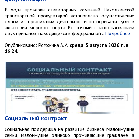
РАБОТА С ОБЩЕСТВЕННОСТЬЮ
В ходе проверки стивидорных компаний Находкинской
Общественная приемная
транспортной прокуратурой установлено осуществление
Информационные встречи
одной из организаций деятельности по перевалке угля в
акватории морского порта Восточный с использованием
Пресс-конференции
двух причалов, находящихся в федеральной…
Подробнее
Общественная палата
Опубликовано:
Рогожина А. А.
среда, 5 августа 2026 г., в
Некоммерческие организации
16:24
.
Редакция газеты «Вести»
Органы власти
Дума МОГП
Избирательная комиссия
Контрольно-счётная палата
Суд
Социальный контракт
Прокуратура г. Партизанска
Социальная поддержка на развитие бизнеса Малоимущие
Противодействие экстремизму
семьи, малоимущие одиноко проживающие граждане, а