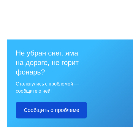
Отдел имущественных
отношений
Об отделе имущественных
отношений
Аукционные торги
Отдел территриального
развития
Отдел АПКиООС
Об отделе
Отдел по учёту и переселению
граждан
Управление образования
Управление образования
Опека и попечительство
Управление ЖКК