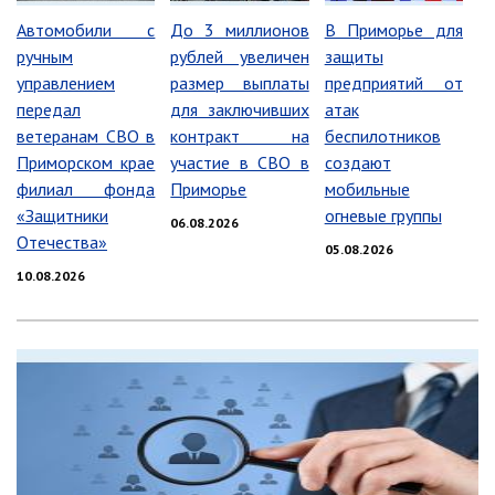
Информация о ходе выполнения
Автомобили с
До 3 миллионов
В Приморье для
перспективного плана работы на 2021
ручным
рублей увеличен
защиты
год
управлением
размер выплаты
предприятий от
Информация о ходе выполнения
передал
для заключивших
атак
перспективного плана работы на 2020
ветеранам СВО в
контракт на
беспилотников
год
Приморском крае
участие в СВО в
создают
филиал фонда
Приморье
мобильные
МУНИЦИПАЛЬНАЯ СЛУЖБА
«Защитники
огневые группы
06.08.2026
Сведения о доходах
Отечества»
05.08.2026
Аттестация
10.08.2026
Конкурс
Вакансии
Нормативные акты
Персональные данные
Противодействие коррупции
Охрана труда