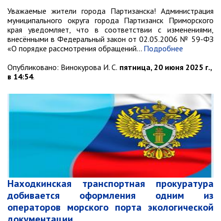
контроль
Уважаемые жители города Партизанска! Администрация
Муниципальный контроль в сфере
муниципального округа города Партизанск Приморского
благоустройства
края уведомляет, что в соответствии с изменениями,
Муниципальный контроль за
внесёнными в Федеральный закон от 02.05.2006 № 59-ФЗ
исполнением единой
«О порядке рассмотрения обращений…
Подробнее
теплоснабжающей организацией
обязательств по строительству,
Опубликовано:
Винокурова И. С.
пятница, 20 июня 2025 г.,
реконструкции и (или)
в 14:54
.
модернизации объектов
теплоснабжения
Ведомственный контроль
Перечни информационных систем
Средства массовой информации
Антитеррористическая деятельность
Независимая антикоррупционная
экспертиза
Находкинская транспортная прокуратура
добивается оформления одним из
Приёмная
операторов морского порта экологической
документации