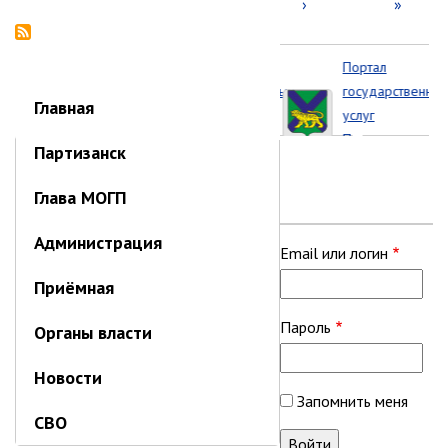
страниц
страница
страница
›
страница
»
Портал
Портал
государственных
государственных
Главная
услуг
услуг
Приморского
Партизанск
края
Глава МОГП
Администрация
Приёмная
Email или логин
Органы власти
Пароль
Новости
СВО