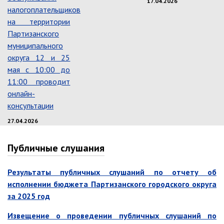
17.04.2026
налогоплательщиков
Контрольно-ревизионный отдел
на территории
Отдел ЗАГС
Партизанского
Отдел культуры
муниципального
округа 12 и 25
Отдел муниципальной службы и
кадров
мая с 10:00 до
11:00 проводит
Отдел по закупкам
онлайн-
Отдел по мобилизационной работе
консультации
Отдел по осуществлению
внутреннего финансового аудита
27.04.2026
Отдел правового обеспечения
Публичные слушания
Положение об отделе
Об утверждении положения
Результаты публичных слушаний по отчету об
об отделе правового
исполнении бюджета Партизанского городского округа
обеспечения администрации
муниципального округа город
за 2025 год
Партизанск Приморского
круая
Извещение о проведении публичных слушаний по