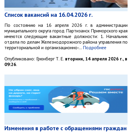
Ведомственный контроль
Административная комиссия
Список вакансий на 16.04.2026 г.
Комиссия по делам несовершеннолетних
По состоянию на 16 апреля 2026 г. в администрации
муниципального округа город Партизанск Приморского края
ИНФОРМАЦИЯ О ПРОВЕРКАХ
имеются следующие вакантные должности: 1. Начальник
отдела по делам Железнодорожного района управления по
Планы проверок
территориальной и организационно-…
Подробнее
Информация о проверках в рамках
муниципального контроля
Опубликовано:
Грюнберг Т. Е.
вторник, 14 апреля 2026 г., в
09:26
.
Муниципальный контроль
Муниципальный жилищный
контроль
Муниципальный контроль на
автомобильном транспорте,
городском наземном
электрическом транспорте и в
дорожном хозяйстве
Муниципальный лесной контроль
Муниципальный земельный
Изменения в работе с обращениями граждан