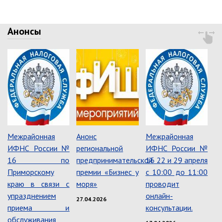
Об управлении
Плановые проверки
Анонсы
Городские диспетчерские
службы
Правила благоустройства
Капитальный ремонт
Схема
теплоснабжения,водоснабжения.
Программа комплексного
развития систем
коммун.инфраструктуры
Подготовка к отопительному
Межрайонная
Анонс
Межрайонная
сезону
ИФНС России №
региональной
ИФНС России №
Тарифы, нормативы
16 по
предпринимательской
16 22 и 29 апреля
Приморскому
премии «Бизнес у
с 10:00 до 11:00
Информирование граждан
краю в связи с
моря»
проводит
Административно-хозяйственное
упразднением
онлайн-
27.04.2026
управление
приема и
консультации.
обслуживания
Отделы