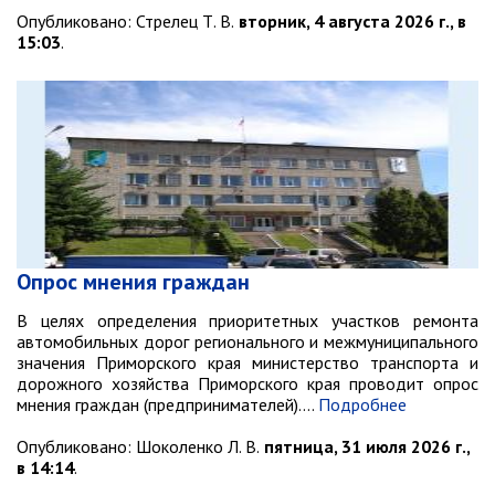
Опубликовано:
Стрелец Т. В.
вторник, 4 августа 2026 г., в
Объявления
15:03
.
Публичные слушания
Опросы
ПОСЛЕДНИЕ МАТЕРИАЛЫ
Последние материалы
(расширенное представление)
Новости от primorsky.ru
СВО
Опрос мнения граждан
В целях определения приоритетных участков ремонта
автомобильных дорог регионального и межмуниципального
значения Приморского края министерство транспорта и
дорожного хозяйства Приморского края проводит опрос
мнения граждан (предпринимателей).…
Подробнее
Опубликовано:
Шоколенко Л. В.
пятница, 31 июля 2026 г.,
в 14:14
.