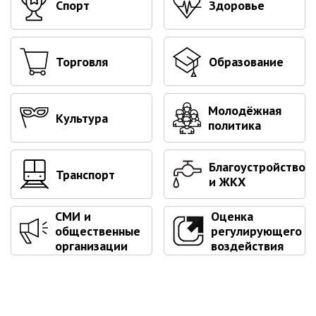
Первый заместитель главы
Спорт
Здоровье
Заместители главы администрации
Управления
Торговля
Образование
Управление бухгалтерского учёта
Финансовое управление
О финансовом управлении
Молодёжная
Культура
политика
Управление по организационно-
контрольной работе
Благоустройство
Управление экономики и
Транспорт
и ЖКХ
собственности
Об управлении экономики и
СМИ и
Оценка
собственности
общественные
регулирующего
Отдел экономики
организации
воздействия
Труд
Специалисты по вопросам
потребительского рынка