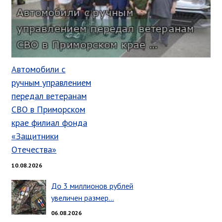
Глава МОГП
Отчёты главы
Первый заместитель
Заместители главы администрации
Автомобили с
График приёма граждан
ручным управлением
август 2026 г.
передал ветеранам
июль 2026 г.
СВО в Приморском
крае филиал фонда
июнь 2026 г.
«Защитники
май 2026 г.
Отечества»
апрель 2026 г.
март 2026 г.
10.08.2026
февраль 2026 г.
До 3 миллионов рублей
январь 2026 г.
увеличен размер…
декабрь 2025 г.
06.08.2026