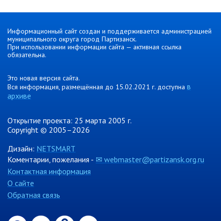
контроль
Муниципальный контроль в сфере
благоустройства
Информационный сайт создан и поддерживается администрацией
Муниципальный контроль за
муниципального округа город Партизанск.
исполнением единой
При использовании информации сайта — активная ссылка
теплоснабжающей организацией
обязательна.
обязательств по строительству,
реконструкции и (или)
Это новая версия сайта.
модернизации объектов
в
Вся информация, размещённая до 15.02.2021 г. доступна
теплоснабжения
архиве
Ведомственный контроль
Открытие проекта: 25 марта 2005 г.
Перечни информационных систем
Copyright © 2005–2026
Средства массовой информации
Дизайн:
NETSMART
Антитеррористическая деятельность
Коментарии, пожелания -
✉ webmaster@partizansk.org.ru
Контактная информация
Независимая антикоррупционная
экспертиза
О сайте
Обратная связь
Приёмная