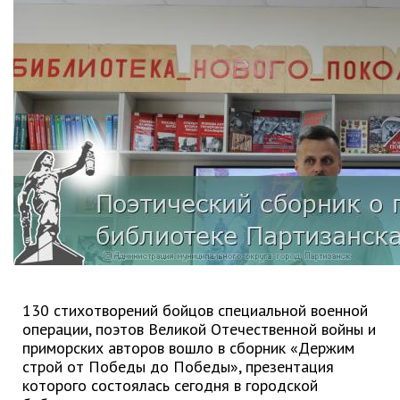
Партизанского городского
округа»
Историческая справка
Почётные жители
Фотогалерея
Старые фотографии нашего
города
Старые фотографии нашего
города (продолжение)
Старые фотографии города
Старый и новый Партизанск
Сучанские каменноугольные копи
130 стихотворений бойцов специальной военной
Книга «Партизанску 125 лет. Город в
операции, поэтов Великой Отечественной войны и
лицах и судьбах.»
приморских авторов вошло в сборник «Держим
Книга «О геологах – с пристрастием»
строй от Победы до Победы», презентация
Книга "Партизанск. Энергия времени."
которого состоялась сегодня в городской