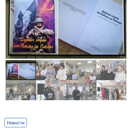
Отдел имущественных
отношений
Об отделе имущественных
отношений
Аукционные торги
Отдел территриального
развития
Отдел АПКиООС
Об отделе
Отдел по учёту и переселению
граждан
Управление образования
Управление образования
Опека и попечительство
Новости
Управление ЖКК