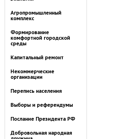
Информация о ходе выполнения
Агропромышленный
перспективного плана работы на 2021
комплекс
год
Информация о ходе выполнения
Формирование
перспективного плана работы на 2020
комфортной городской
год
среды
МУНИЦИПАЛЬНАЯ СЛУЖБА
Капитальный ремонт
Сведения о доходах
Некоммерческие
Аттестация
организации
Конкурс
Перепись населения
Вакансии
Нормативные акты
Выборы и референдумы
Персональные данные
Послание Президента РФ
Противодействие коррупции
Охрана труда
Добровольная народная
дружина