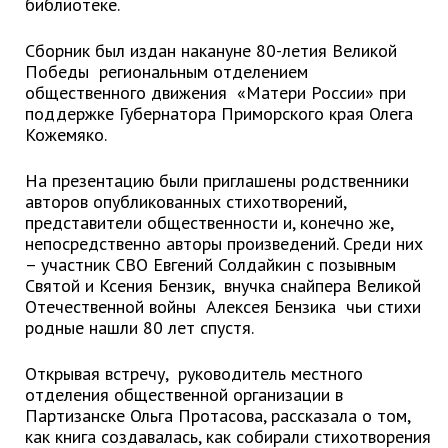
библиотеке.
Глава МОГП
Сборник был издан накануне 80-летия Великой
Отчёты главы
Победы региональным отделением
общественного движения «Матери России» при
Первый заместитель
поддержке Губернатора Приморского края Олега
Заместители главы администрации
Кожемяко.
График приёма граждан
На презентацию были приглашены родственники
август 2026 г.
авторов опубликованных стихотворений,
июль 2026 г.
представители общественности и, конечно же,
непосредственно авторы произведений. Среди них
июнь 2026 г.
– участник СВО Евгений Солдайкин с позывным
май 2026 г.
Святой и Ксения Бензик, внучка снайпера Великой
Отечественной войны Алексея Бензика чьи стихи
апрель 2026 г.
родные нашли 80 лет спустя.
март 2026 г.
февраль 2026 г.
Открывая встречу, руководитель местного
январь 2026 г.
отделения общественной организации в
Партизанске Ольга Протасова, рассказала о том,
декабрь 2025 г.
как книга создавалась, как собирали стихотворения