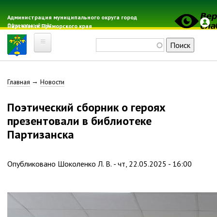
Перейти
к
Администрация муниципального округа город
Официальный сайт
Партизанск Приморского края
основному
содержанию
Поиск
Главная
Строка
Главная
Новости
Электронная почта
Местные налоги
навигации
Поэтический сборник о героях
Гражданская оборона
презентовали в библиотеке
Расписание автобусов
Партизанска
Расписание электричек
Свод-WEB
Опубликовано
Шоколенко Л. В.
-
чт, 22.05.2025 - 16:00
Партизанск
Геральдика
Решение Думы «О гербе