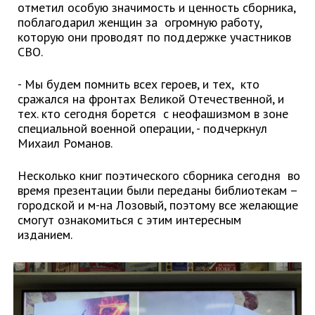
Первый заместитель главы
отметил особую значимость и ценность сборника,
поблагодарил женщин за огромную работу,
Заместители главы администрации
которую они проводят по поддержке участников
Управления
СВО.
Управление бухгалтерского учёта
- Мы будем помнить всех героев, и тех, кто
Финансовое управление
сражался на фронтах Великой Отечественной, и
О финансовом управлении
тех. кто сегодня борется с неофашизмом в зоне
специальной военной операции, - подчеркнул
Управление по организационно-
Михаил Романов.
контрольной работе
Управление экономики и
Несколько книг поэтического сборника сегодня во
собственности
время презентации были переданы библиотекам –
городской и м-на Лозовый, поэтому все желающие
Об управлении экономики и
собственности
смогут ознакомиться с этим интересным
изданием.
Отдел экономики
Труд
Специалисты по вопросам
потребительского рынка