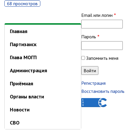
Об управлении
68 просмотров
Плановые проверки
Email или логин
Городские диспетчерские
службы
Главная
Правила благоустройства
Пароль
Капитальный ремонт
Партизанск
Схема
теплоснабжения,водоснабжения.
Глава МОГП
Запомнить меня
Программа комплексного
развития систем
Администрация
коммун.инфраструктуры
Подготовка к отопительному
Приёмная
Регистрация
сезону
Восстановить пароль
Тарифы, нормативы
Органы власти
Информирование граждан
Новости
Административно-хозяйственное
управление
СВО
Отделы