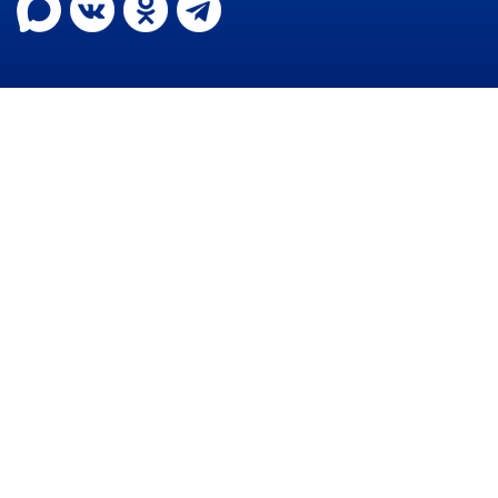
РАБОТА С ОБЩЕСТВЕННОСТЬЮ
Общественная приемная
Информационные встречи
Пресс-конференции
Общественная палата
Некоммерческие организации
Редакция газеты «Вести»
Органы власти
Дума МОГП
Избирательная комиссия
Контрольно-счётная палата
Суд
Прокуратура г. Партизанска
Противодействие экстремизму