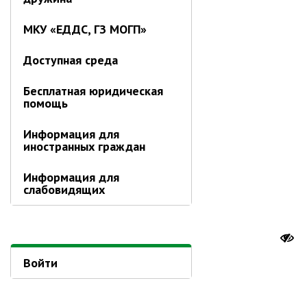
Ведомственный контроль
МКУ «ЕДДС, ГЗ МОГП»
Административная комиссия
Комиссия по делам несовершеннолетних
Доступная среда
ИНФОРМАЦИЯ О ПРОВЕРКАХ
Бесплатная юридическая
Планы проверок
помощь
Информация о проверках в рамках
муниципального контроля
Информация для
иностранных граждан
Муниципальный контроль
Муниципальный жилищный
Информация для
контроль
слабовидящих
Муниципальный контроль на
автомобильном транспорте,
городском наземном
электрическом транспорте и в
дорожном хозяйстве
Войти
Муниципальный лесной контроль
Муниципальный земельный