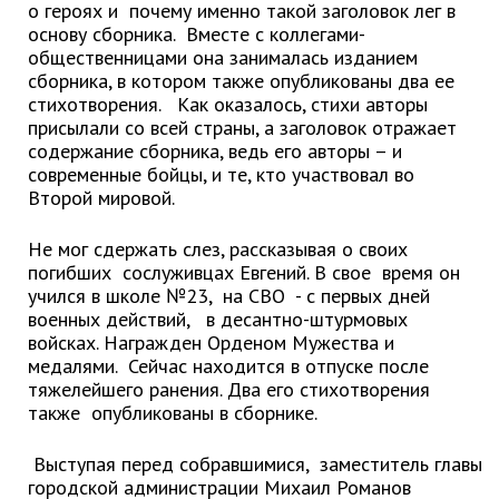
ноябрь 2025 г.
о героях и почему именно такой заголовок лег в
основу сборника. Вместе с коллегами-
октябрь 2025 г.
общественницами она занималась изданием
сентябрь 2025 г.
сборника, в котором также опубликованы два ее
август 2025 г.
стихотворения. Как оказалось, стихи авторы
присылали со всей страны, а заголовок отражает
июль 2025 г.
содержание сборника, ведь его авторы – и
июнь 2025 г.
современные бойцы, и те, кто участвовал во
Второй мировой.
май 2025 г.
апрель 2025 г.
Не мог сдержать слез, рассказывая о своих
март 2025 г.
погибших сослуживцах Евгений. В свое время он
февраль 2025 г.
учился в школе №23, на СВО - с первых дней
военных действий, в десантно-штурмовых
январь 2025 г.
войсках. Награжден Орденом Мужества и
медалями. Сейчас находится в отпуске после
тяжелейшего ранения. Два его стихотворения
Администрация
также опубликованы в сборнике.
СТРУКТУРА
Выступая перед собравшимися, заместитель главы
Глава МО г. Партизанск
городской администрации Михаил Романов