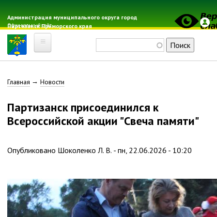
Перейти
к
Администрация муниципального округа город
Официальный сайт
Партизанск Приморского края
основному
содержанию
Поиск
Главная
Строка
Главная
Новости
Электронная почта
Местные налоги
навигации
Партизанск присоединился к
Гражданская оборона
Всероссийской акции "Свеча памяти"
Расписание автобусов
Расписание электричек
Опубликовано
Шоколенко Л. В.
-
пн, 22.06.2026 - 10:20
Свод-WEB
Партизанск
Геральдика
Решение Думы «О гербе