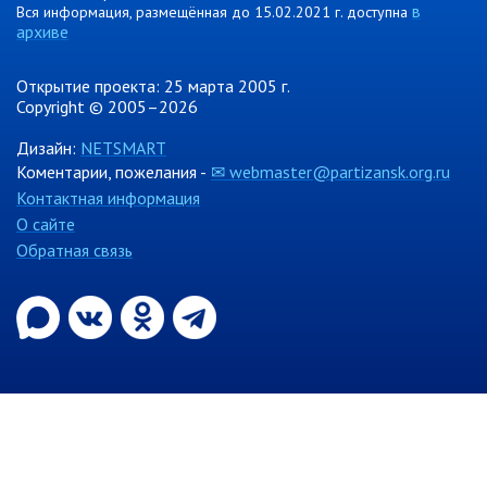
в
Вся информация, размещённая до 15.02.2021 г. доступна
Информация о ходе выполнения
архиве
перспективного плана работы на 2021
год
Открытие проекта: 25 марта 2005 г.
Информация о ходе выполнения
Copyright © 2005–2026
перспективного плана работы на 2020
год
Дизайн:
NETSMART
Коментарии, пожелания -
✉ webmaster@partizansk.org.ru
МУНИЦИПАЛЬНАЯ СЛУЖБА
Контактная информация
О сайте
Сведения о доходах
Обратная связь
Аттестация
Конкурс
Вакансии
Нормативные акты
Персональные данные
Противодействие коррупции
Охрана труда