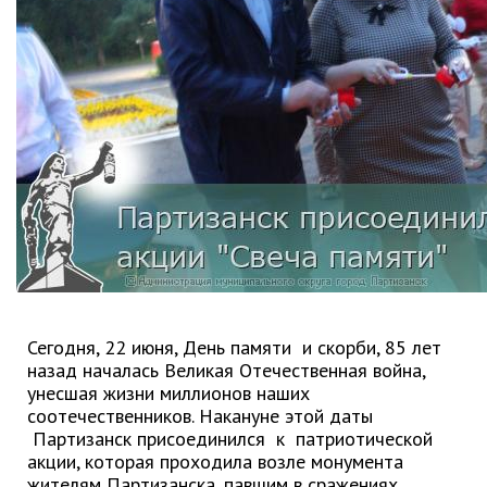
Партизанского городского
округа»
Историческая справка
Почётные жители
Фотогалерея
Старые фотографии нашего
города
Старые фотографии нашего
города (продолжение)
Старые фотографии города
Старый и новый Партизанск
Сучанские каменноугольные копи
Сегодня, 22 июня, День памяти и скорби, 85 лет
назад началась Великая Отечественная война,
Книга «Партизанску 125 лет. Город в
унесшая жизни миллионов наших
лицах и судьбах.»
соотечественников. Накануне этой даты
Книга «О геологах – с пристрастием»
Партизанск присоединился к патриотической
акции, которая проходила возле монумента
Книга "Партизанск. Энергия времени."
жителям Партизанска, павшим в сражениях