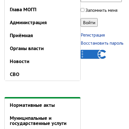
Первый заместитель главы
Глава МОГП
Заместители главы администрации
Запомнить меня
Управления
Администрация
Управление бухгалтерского учёта
Приёмная
Регистрация
Финансовое управление
Восстановить пароль
О финансовом управлении
Органы власти
Управление по организационно-
Новости
контрольной работе
Управление экономики и
СВО
собственности
Об управлении экономики и
собственности
Отдел экономики
Нормативные акты
Труд
Муниципальные и
Специалисты по вопросам
государственные услуги
потребительского рынка