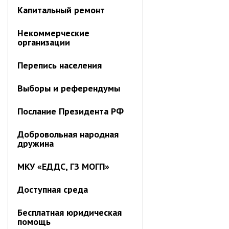
Капитальный ремонт
Контрольно-ревизионный отдел
Отдел ЗАГС
Некоммерческие
организации
Отдел культуры
Отдел муниципальной службы и
Перепись населения
кадров
Отдел по закупкам
Выборы и референдумы
Отдел по мобилизационной работе
Послание Президента РФ
Отдел по осуществлению
внутреннего финансового аудита
Добровольная народная
Отдел правового обеспечения
дружина
Положение об отделе
МКУ «ЕДДС, ГЗ МОГП»
Об утверждении положения
об отделе правового
Доступная среда
обеспечения администрации
муниципального округа город
Партизанск Приморского
Бесплатная юридическая
круая
помощь