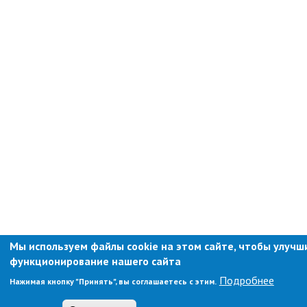
контроль
Муниципальный контроль в сфере
благоустройства
Муниципальный контроль за
исполнением единой
теплоснабжающей организацией
обязательств по строительству,
реконструкции и (или)
модернизации объектов
теплоснабжения
Ведомственный контроль
Перечни информационных систем
Средства массовой информации
Антитеррористическая деятельность
Независимая антикоррупционная
Мы используем файлы cookie на этом сайте, чтобы улучш
экспертиза
функционирование нашего сайта
Подробнее
Нажимая кнопку "Принять", вы соглашаетесь с этим.
Приёмная