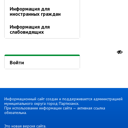
Отдел физической культуры и
Информация для
спорта
иностранных граждан
Муниципальный архив
Информация для
слабовидящих
✆ Телефонный справочник
График работы
План работы администрации
Информация о ходе выполнения
Войти
перспективного плана работы на 2025
год
Информация о ходе выполнения
перспективного плана работы на 2024
год
Информация о ходе выполнения
Информационный сайт создан и поддерживается администрацией
перспективного плана работы на 2023
муниципального округа город Партизанск.
При использовании информации сайта — активная ссылка
год
обязательна.
Информация о ходе выполнения
перспективного плана работы на 2022
Это новая версия сайта.
год