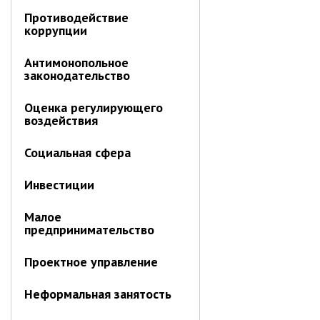
Отдел имущественных
Противодействие
отношений
коррупции
Об отделе имущественных
отношений
Антимонопольное
законодательство
Аукционные торги
Отдел территриального
Оценка регулирующего
развития
воздействия
Отдел АПКиООС
Социальная сфера
Об отделе
Инвестиции
Отдел по учёту и переселению
граждан
Малое
предпринимательство
Управление образования
Управление образования
Проектное управление
Опека и попечительство
Неформальная занятость
Управление ЖКК