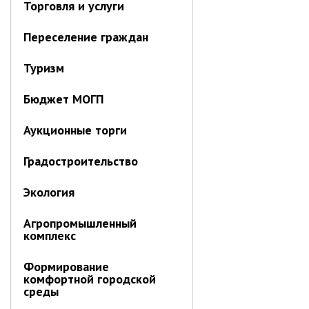
Торговля и услуги
Об управлении
Плановые проверки
Переселение граждан
Городские диспетчерские
службы
Туризм
Правила благоустройства
Бюджет МОГП
Капитальный ремонт
Схема
Аукционные торги
теплоснабжения,водоснабжения.
Программа комплексного
развития систем
Градостроительство
коммун.инфраструктуры
Подготовка к отопительному
Экология
сезону
Тарифы, нормативы
Агропромышленный
комплекс
Информирование граждан
Формирование
Административно-хозяйственное
комфортной городской
управление
среды
Отделы