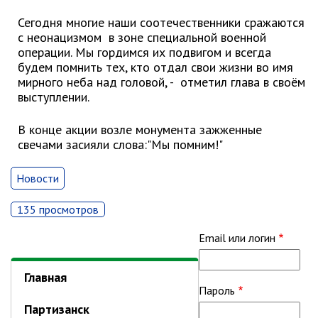
ноябрь 2025 г.
Сегодня многие наши соотечественники сражаются
октябрь 2025 г.
с неонацизмом в зоне специальной военной
сентябрь 2025 г.
операции. Мы гордимся их подвигом и всегда
август 2025 г.
будем помнить тех, кто отдал свои жизни во имя
мирного неба над головой, - отметил глава в своём
июль 2025 г.
выступлении.
июнь 2025 г.
май 2025 г.
В конце акции возле монумента зажженные
свечами засияли слова:"Мы помним!"
апрель 2025 г.
март 2025 г.
Новости
февраль 2025 г.
январь 2025 г.
135 просмотров
Email или логин
Администрация
Главная
СТРУКТУРА
Пароль
Глава МО г. Партизанск
Партизанск