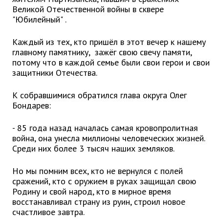
Великой Отечественной войны в сквере
Глава МОГП
"Юбилейный" .
Отчёты главы
Каждый из тех, кто пришёл в этот вечер к нашему
Первый заместитель
главному памятнику, зажёг свою свечу памяти,
потому что в каждой семье были свои герои и свои
Заместители главы администрации
защитники Отечества.
График приёма граждан
август 2026 г.
К собравшимися обратился глава округа Олег
Бондарев:
июль 2026 г.
июнь 2026 г.
- 85 года назад началась самая кровопролитная
май 2026 г.
война, она унесла миллионы человеческих жизней.
Среди них более 3 тысяч наших земляков.
апрель 2026 г.
март 2026 г.
Но мы помним всех, кто не вернулся с полей
февраль 2026 г.
сражений, кто с оружием в руках защищал свою
Родину и свой народ, кто в мирное время
январь 2026 г.
восстанавливал страну из руин, строил новое
декабрь 2025 г.
счастливое завтра.