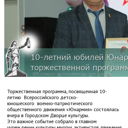
Партизанского городского
округа»
Историческая справка
Почётные жители
Фотогалерея
Старые фотографии нашего
города
Старые фотографии нашего
города (продолжение)
Старые фотографии города
Старый и новый Партизанск
Сучанские каменноугольные копи
Торжественная программа, посвященная 10-
летию Всероссийского детско-
Книга «Партизанску 125 лет. Город в
юношеского военно-патриотического
лицах и судьбах.»
общественного движения «Юнармия» состоялась
Книга «О геологах – с пристрастием»
вчера в Городском Дворце культуры.
Это важное событие собрало в главном
Книга "Партизанск. Энергия времени."
учреждении культуры многих активистов движения