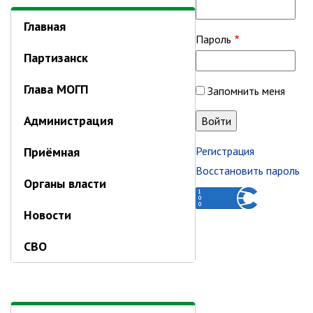
Отдел имущественных
отношений
Главная
Пароль
Об отделе имущественных
отношений
Партизанск
Аукционные торги
Глава МОГП
Запомнить меня
Отдел территриального
развития
Администрация
Отдел АПКиООС
Приёмная
Регистрация
Об отделе
Восстановить пароль
Органы власти
Отдел по учёту и переселению
граждан
Новости
Управление образования
СВО
Управление образования
Опека и попечительство
Управление ЖКК