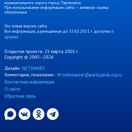
Ведомственный контроль
муниципального округа город Партизанск.
При использовании информации сайта — активная ссылка
обязательна.
Административная комиссия
Комиссия по делам несовершеннолетних
Это новая версия сайта.
в
Вся информация, размещённая до 15.02.2021 г. доступна
ИНФОРМАЦИЯ О ПРОВЕРКАХ
архиве
Планы проверок
Информация о проверках в рамках
Открытие проекта: 25 марта 2005 г.
муниципального контроля
Copyright © 2005–2026
Муниципальный контроль
Дизайн:
NETSMART
Коментарии, пожелания -
Муниципальный жилищный
✉ webmaster@partizansk.org.ru
контроль
Контактная информация
Муниципальный контроль на
О сайте
автомобильном транспорте,
Обратная связь
городском наземном
электрическом транспорте и в
дорожном хозяйстве
Муниципальный лесной контроль
Муниципальный земельный