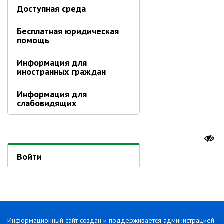
Доступная среда
Информация о ходе выполнения
перспективного плана работы на 2021
Бесплатная юридическая
год
помощь
Информация о ходе выполнения
перспективного плана работы на 2020
Информация для
год
иностранных граждан
МУНИЦИПАЛЬНАЯ СЛУЖБА
Информация для
слабовидящих
Сведения о доходах
Аттестация
Конкурс
Вакансии
Войти
Нормативные акты
Персональные данные
Противодействие коррупции
Охрана труда
Информационный сайт создан и поддерживается администрацией