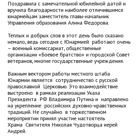
ноябрь 2025 г.
Поздравила с замечательной юбилейной датой и
вручила благодарности наиболее отличившимся
октябрь 2025 г.
юнармейцам заместитель главы-начальник
сентябрь 2025 г.
Управления образования Алина Федорова.
август 2025 г.
Теплых и добрых слов в этот день было сказано
июль 2025 г.
немало, ведь сегодня с Юнармией работают очень
июнь 2025 г.
– военный комиссариат, общественные
май 2025 г.
организации «Боевое братство» и городской Совет
ветеранов, многие государственные учреждения.
апрель 2025 г.
март 2025 г.
Важным вектором работы местного штаба
Юнармии является сотрудничество с русской
февраль 2025 г.
православной Церковью. Это взаимодействие
январь 2025 г.
выстроено в рамках реализации Указа
Президента РФ Владимира Путина и направлено
на укрепление российских духовно-нравственных
Администрация
традиций. Не случайно в торжественном
мероприятии принял участие настоятель
СТРУКТУРА
Храма Святителя Николая Чудотворца иерей
Глава МО г. Партизанск
Андрей.