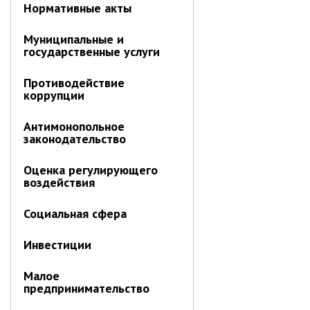
Об управлении
Нормативные акты
Плановые проверки
Муниципальные и
Городские диспетчерские
государственные услуги
службы
Правила благоустройства
Противодействие
коррупции
Капитальный ремонт
Схема
Антимонопольное
теплоснабжения,водоснабжения.
законодательство
Программа комплексного
развития систем
Оценка регулирующего
коммун.инфраструктуры
воздействия
Подготовка к отопительному
сезону
Социальная сфера
Тарифы, нормативы
Информирование граждан
Инвестиции
Административно-хозяйственное
Малое
управление
предпринимательство
Отделы