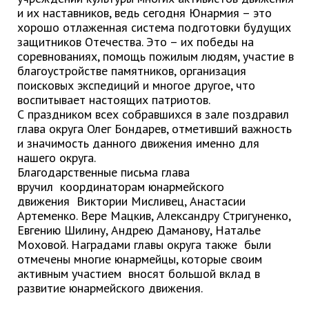
и их наставников, ведь сегодня Юнармия – это
Глава МОГП
хорошо отлаженная система подготовки будущих
защитников Отечества. Это – их победы на
Отчёты главы
соревнованиях, помощь пожилым людям, участие в
Первый заместитель
благоустройстве памятников, организация
поисковых экспедиций и многое другое, что
Заместители главы администрации
воспитывает настоящих патриотов.
График приёма граждан
С праздником всех собравшихся в зале поздравил
глава округа Олег Бондарев, отметивший важность
август 2026 г.
и значимость данного движения именно для
июль 2026 г.
нашего округа.
июнь 2026 г.
Благодарственные письма глава
вручил координаторам юнармейского
май 2026 г.
движения Виктории Мисливец, Анастасии
апрель 2026 г.
Артеменко. Вере Мацкив, Александру Стригуненко,
Евгению Шилину, Андрею Даманову, Наталье
март 2026 г.
Моховой. Наградами главы округа также были
февраль 2026 г.
отмечены многие юнармейцы, которые своим
январь 2026 г.
активным участием вносят большой вклад в
развитие юнармейского движения.
декабрь 2025 г.