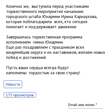
Первый заместитель главы
Конечно же, выступила перед участниками
Заместители главы администрации
торжественного мероприятия начальник
Управления
городского штаба Юнармии Ирина Карнаухова,
которая поблагодарила всех, кто сегодня
Управление бухгалтерского учёта
помогает и поддерживает движение
Финансовое управление
Завершилась торжественная программа
О финансовом управлении
исполнением гимна Юнармии.
Еще раз поздравляем с праздником всех
Управление по организационно-
контрольной работе
юнармейцев округа и их наставников, желаем новых
побед и достижений.
Управление экономики и
собственности
Пусть ваши сердца всегда будут
Об управлении экономики и
наполнены гордостью за свою страну!
собственности
Отдел экономики
Новости
Труд
175 просмотров
Специалисты по вопросам
потребительского рынка
Email или логин