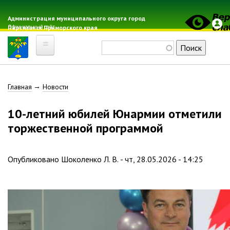
Перейти
к
Администрация муниципального округа город
Официальный сайт
Партизанск Приморского края
основному
содержанию
Поиск
Главная
Строка
Главная
Новости
Электронная почта
Местные налоги
навигации
10-летний юбилей Юнармии отметили
Гражданская оборона
торжественной программой
Расписание автобусов
Расписание электричек
Опубликовано
Шоколенко Л. В.
-
чт, 28.05.2026 - 14:25
Свод-WEB
Партизанск
Геральдика
Решение Думы «О гербе